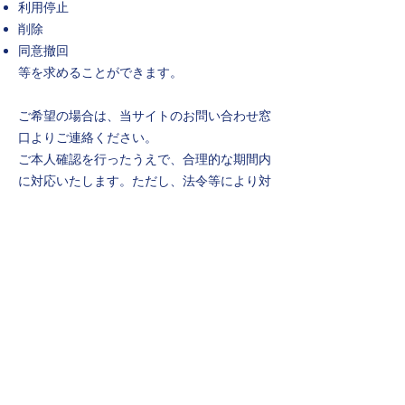
利用停止
削除
同意撤回
等を求めることができます。
ご希望の場合は、当サイトのお問い合わせ窓
口よりご連絡ください。
ご本人確認を行ったうえで、合理的な期間内
に対応いたします。ただし、法令等により対
応をお断りできる場合があります。
7. 個人情報の保存期間について
取得した個人情報は、運営上、法令上、また
は事務上必要な期間に限り保持いたします。
不要となった個人情報については、適切な方
法による削除または破棄に努めます。
8. 外部サービスおよび外部リンクについて
当サイトには、外部サイト、外部サービス、